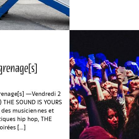
ngrenage[s]
renage[s] —Vendredi 2
r !) THE SOUND IS YOURS
r des musicien·nes et
atiques hip hop, THE
oirées […]