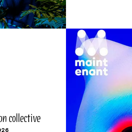
nt
n collective
026