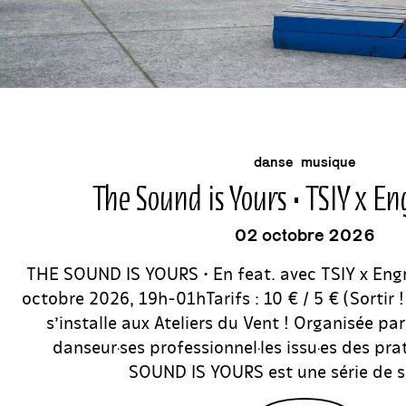
événement
danse
musique
The Sound is Yours • TSIY x E
02 octobre 2026
THE SOUND IS YOURS • En feat. avec TSIY x Eng
octobre 2026, 19h-01hTarifs : 10 € / 5 € (Sorti
s’installe aux Ateliers du Vent ! Organisée pa
danseur·ses professionnel·les issu·es des pr
SOUND IS YOURS est une série de s