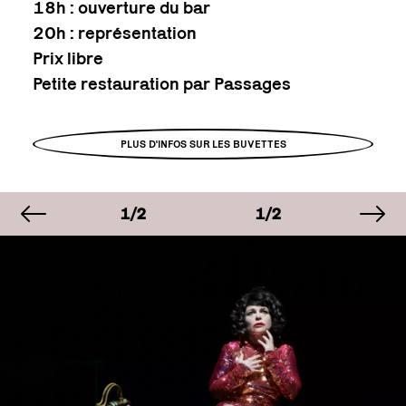
18h : ouverture du bar
20h : représentation
Prix libre
Petite restauration par Passages
PLUS D'INFOS SUR LES BUVETTES
image précédente
im
AGE
IMAGE
IMAGE
IM
2
1/2
1/2
1/
AGE
IMAGE
IMAGE
IM
2
1/2
1/2
1/