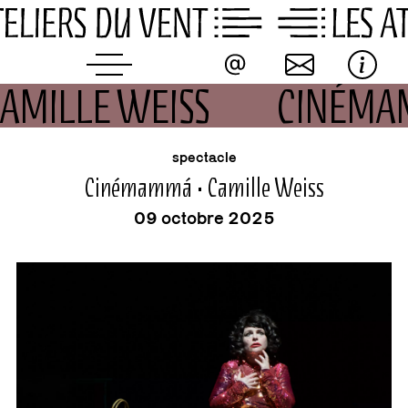
Skip
to
content
AMILLE WEISS
CINÉMA
buvette
événement
spectacle
Cinémammá • Camille Weiss
09 octobre 2025