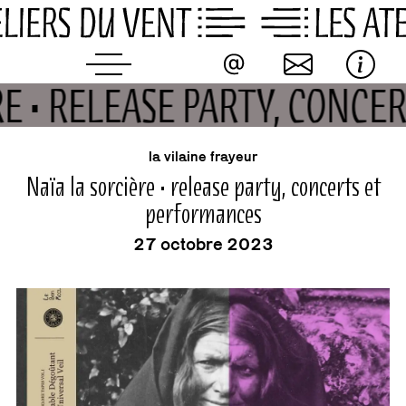
Skip
to
content
ÈRE • RELEASE PARTY, CONC
événement
la vilaine frayeur
Naïa la sorcière • release party, concerts et
performances
27 octobre 2023