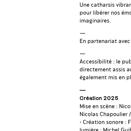
Une catharsis vibran
pour libérer nos ém
imaginaires.
—
En partenariat avec
—
Accessibilité : le pu
directement assis a
également mis en pl
—
Création 2025
Mise en scène : Nico
Nicolas Chapoulier /
• Création sonore : 
lumière : Michel Gu