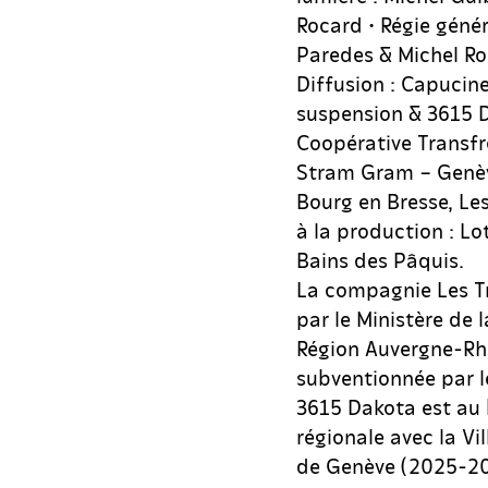
Rocard • Régie géné
Paredes & Michel Rod
Diffusion : Capucine
suspension & 3615 D
Coopérative Transf
Stram Gram – Genèv
Bourg en Bresse, Les
à la production : Lo
Bains des Pâquis.
La compagnie Les Tr
par le Ministère de
Région Auvergne-Rhô
subventionnée par l
3615 Dakota est au 
régionale avec la Vi
de Genève (2025-20