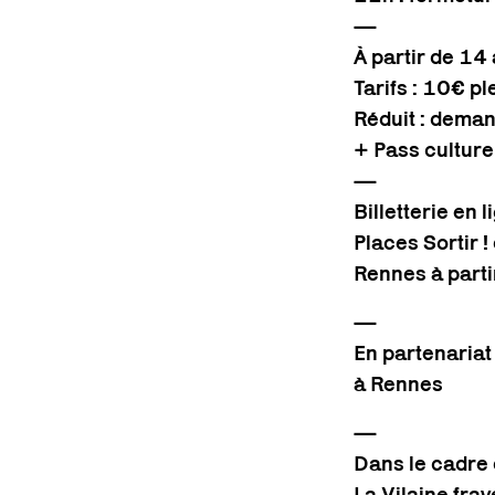
—
À partir de 14
Tarifs : 10€ ple
Réduit : dema
+ Pass culture
—
Billetterie en
Places Sortir 
Rennes à part
—
En partenariat
à Rennes
—
Dans le cadre
La Vilaine fra