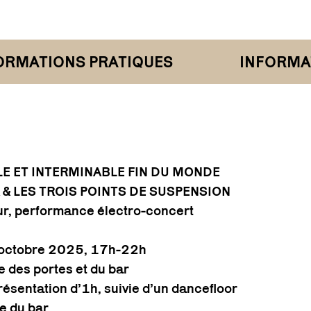
ATIONS PRATIQUES
INFORMATIO
LE ET INTERMINABLE FIN DU MONDE
& LES TROIS POINTS DE SUSPENSION
eur, performance électro-concert
octobre 2025, 17h-22h
e des portes et du bar
ésentation d’1h, suivie d’un dancefloor
e du bar