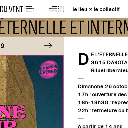
le lieu × le collectif
L’ÉTERNELLE ET INT
IMAGE
image suivante
1/29
D
E L’ÉTERNELL
3615 DAKOTA 
IMAGE
1/29
Rituel libérat
—
Dimanche 26 octob
17h : ouverture des 
18h-19h30 : représe
22h : fermeture du 
—
À partir de 14 ans