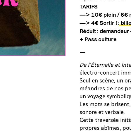
TARIFS
—> 10€ plein / 8€ r
—> 4€ Sortir ! :
bill
Réduit : demandeur·
+ Pass culture
—
De l’Éternelle et In
électro-concert imm
Seul en scène, un o
méandres de nos peu
un voyage symboliqu
Les mots se brisent,
sonore et verbale.
Cette traversée initi
propres abîmes, pou