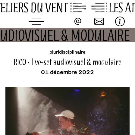
Skip
to
content
T AUDIOVISUEL & MODULAIRE
buvette
événement
pluridisciplinaire
RICO • live-set audiovisuel & modulaire
01 décembre 2022