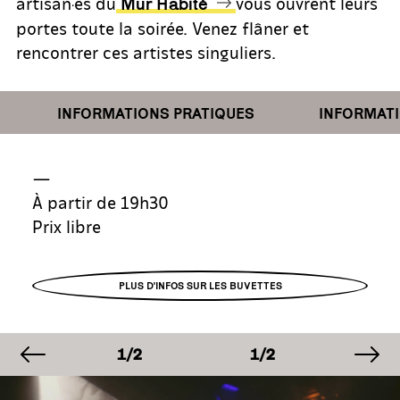
artisan·es du
vous ouvrent leurs
Mur Habité
portes toute la soirée. Venez flâner et
rencontrer ces artistes singuliers.
INFORMATIONS PRATIQUES
INFORMATIO
—
À partir de 19h30
Prix libre
PLUS D'INFOS SUR LES BUVETTES
image précédente
im
AGE
IMAGE
IMAGE
IM
1/2
1/2
1/2
AGE
IMAGE
IMAGE
IM
1/2
1/2
1/2