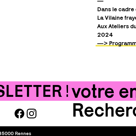
—
Dans le cadre
La Vilaine fra
Aux Ateliers d
2024
—> Programma
TTER !!!
ABON
facebook
instagram
, 35000 Rennes