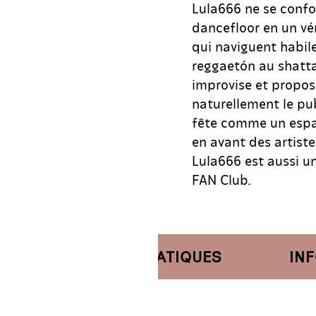
Lula666 ne se confo
dancefloor en un vér
qui naviguent habil
reggaetón au shatta,
improvise et propo
naturellement le pub
fête comme un espac
en avant des artiste
Lula666 est aussi u
FAN Club.
NFORMATIONS PRATIQUES
INFOR