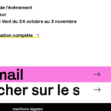
 de l’événement
yeur
u Vent du 24 octobre au 3 novembre
tion complète
NEZ-VOUS À LA N
Email
OK
OK
mentions légales