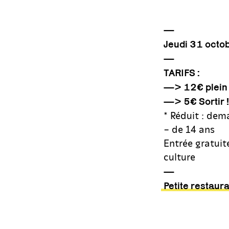
—
Jeudi 31 octo
—
TARIFS :
—> 12€ plein /
—> 5€ Sortir !
* Réduit : dem
– de 14 ans
Entrée gratuit
culture
—
Petite restaur