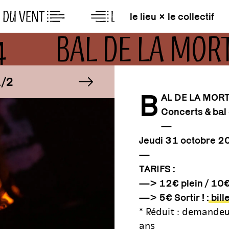
le lieu × le collectif
24
BAL DE LA MOR
GE
IMAGE
image suivante
1/2
B
AL DE LA MOR
Concerts & bal
GE
IMAGE
1/2
—
Jeudi 31 octobre 2
—
TARIFS :
—> 12€ plein / 10€ 
—> 5€ Sortir ! :
bill
* Réduit : demandeu
ans