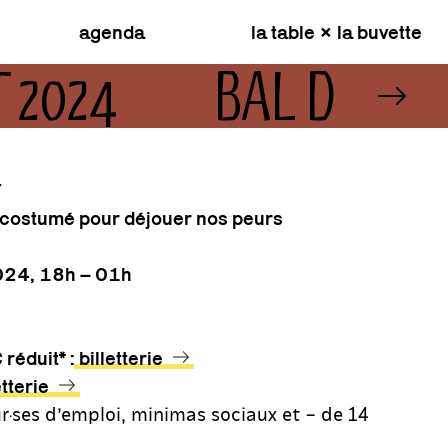
agenda
la table × la buvette
T 2024
BAL DE LA
T
 costumé pour déjouer nos peurs
024, 18h – 01h
réduit* :
billetterie
etterie
r·ses d’emploi, minimas sociaux et – de 14