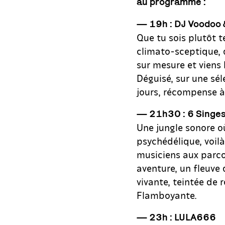
au programme :
— 19h : DJ Voodoo 
Que tu sois plutôt t
climato-sceptique, q
sur mesure et viens 
Déguisé, sur une sé
jours, récompense à
— 21h30 : 6 Singes
Une jungle sonore o
psychédélique, voilà
musiciens aux parco
aventure, un fleuve 
vivante, teintée de 
Flamboyante.
— 23h : LULA666