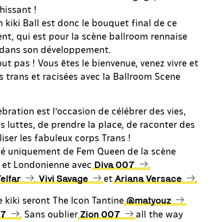
hissant !
 kiki Ball est donc le bouquet final de ce
nt, qui est pour la scène ballroom rennaise
 dans son développement.
t pas ! Vous êtes le bienvenue, venez vivre et
és trans et racisées avec la Ballroom Scene
bration est l’occasion de célébrer des vies,
s luttes, de prendre la place, de raconter des
iliser les fabuleux corps Trans !
sé uniquement de Fem Queen de la scène
e et Londonienne avec
,
Diva 007
,
et
.
elfar
Vivi Savage
Ariana Versace
 kiki seront The Icon Tantine
@matyouz
. Sans oublier
all the way
07
Zion 007