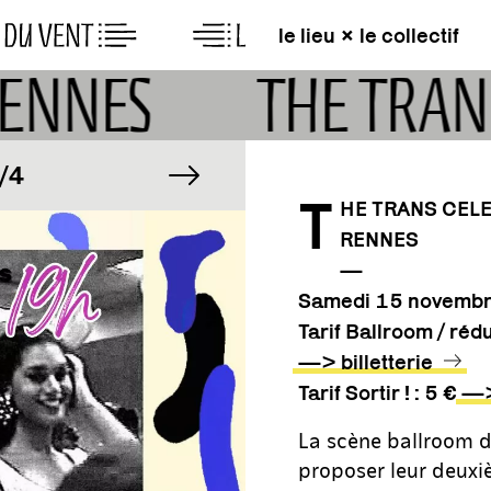
le lieu × le collectif
 RENNES
THE TRAN
GE
IMAGE
image suivante
1/4
T
HE TRANS CELE
RENNES
GE
IMAGE
1/4
—
Samedi 15 novemb
Tarif Ballroom / rédu
—> billetterie
Tarif Sortir ! : 5 €
—> 
La scène ballroom d
proposer leur deuxiè