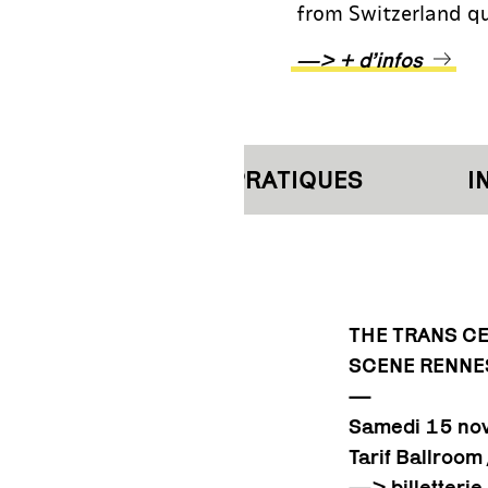
from Switzerland qui
—> + d’infos
INFORMATIONS PRATIQUES
INF
THE TRANS CE
SCENE RENNE
—
Samedi 15 no
Tarif Ballroom 
—> billetterie