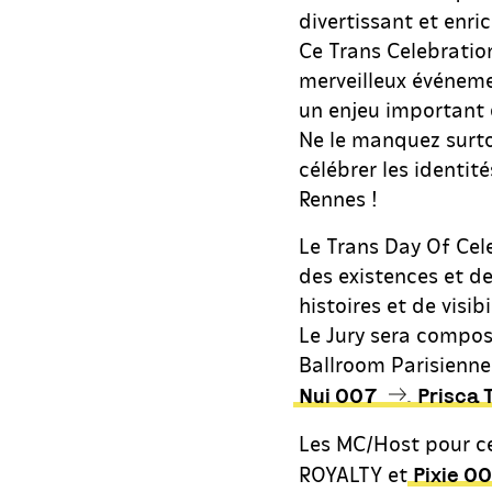
divertissant et enric
Ce Trans Celebration
merveilleux événeme
un enjeu important
Ne le manquez surtou
célébrer les identit
Rennes !
Le Trans Day Of Cele
des existences et de
histoires et de visib
Le Jury sera compo
Ballroom Parisienn
,
Nui 007
Prisca T
Les MC/Host pour ce
ROYALTY et
Pixie 0