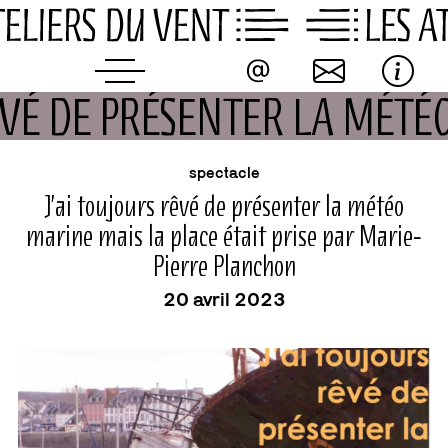
Skip
to
content
RÊVÉ DE PRÉSENTER LA MÉT
buvette
événement
spectacle
J’ai toujours rêvé de présenter la météo
marine mais la place était prise par Marie-
Pierre Planchon
20 avril 2023