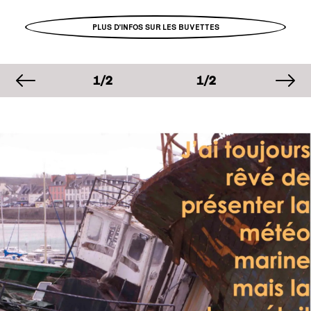
PLUS D'INFOS SUR LES BUVETTES
image précédente
im
AGE
IMAGE
IMAGE
IM
1/2
1/2
1/2
AGE
IMAGE
IMAGE
IM
1/2
1/2
1/2