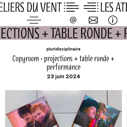
Skip
to
content
JECTIONS + TABLE RONDE 
événement
pluridisciplinaire
Copyroom • projections + table ronde +
performance
23 juin 2024