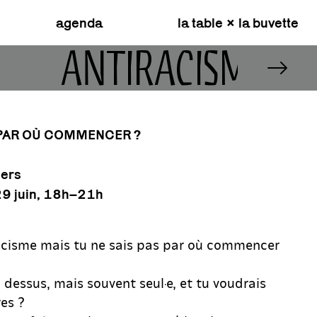
agenda
la table × la buvette
?
ANTIRACISME :
 PAR OÙ COMMENCER ?
iers
 29 juin, 18h–21h
racisme mais tu ne sais pas par où commencer
à dessus, mais souvent seul·e, et tu voudrais
res ?