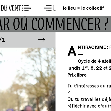
le lieu × le collectif
 PAR OÙ COMMENCER 
GE
IMAGE
image suivante
1/1
A
NTIRACISME :
—
GE
IMAGE
1/1
Cycle de 4 atel
er
lundis 1
, 8, 22 et
Prix libre
Tu t’intéresses au 
?
Ou tu travailles déj
réfléchir avec d’aut