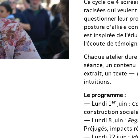
Ce cycle de 4 soirée
racisées qui veulen
questionner leur pr
posture d’allié·e co
est inspirée de l’éd
l’écoute de témoigna
Chaque atelier dure
séance, un contenu 
extrait, un texte —
intuitions.
Le programme :
er
— Lundi 1
juin :
C
construction sociale
— Lundi 8 juin :
Reg
Préjugés, impacts ré
— Lundi 22 juin :
Id