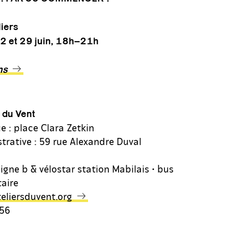
liers
 22 et 29 juin, 18h–21h
ns
s du Vent
e : place Clara Zetkin
trative : 59 rue Alexandre Duval
igne b & vélostar station Mabilais • bus
taire
eliersduvent.org
 56