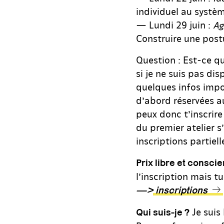
individuel au systèm
— Lundi 29 juin :
Ag
Construire une post
Question : Est-ce qu
si je ne suis pas dis
quelques infos impo
d’abord réservées a
peux donc t’inscrire
du premier atelier s
inscriptions partiell
Prix libre et conscie
l’inscription mais t
—>
inscriptions
Je suis
Qui suis-je ?