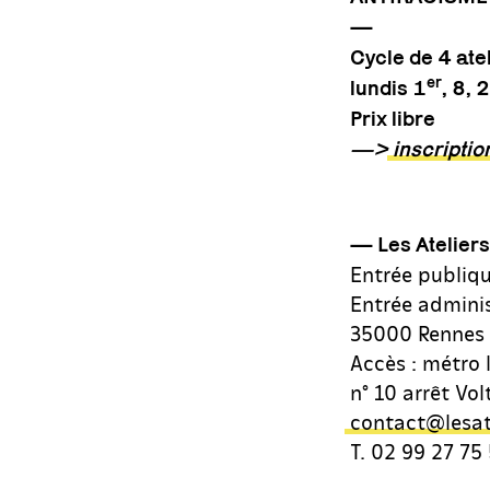
—
Cycle de 4 ate
er
lundis 1
, 8,
Prix libre
—>
inscriptio
—
Les Atelier
Entrée publiqu
Entrée adminis
35000 Rennes
Accès : métro l
n° 10 arrêt Vol
contact@lesat
T. 02 99 27 75