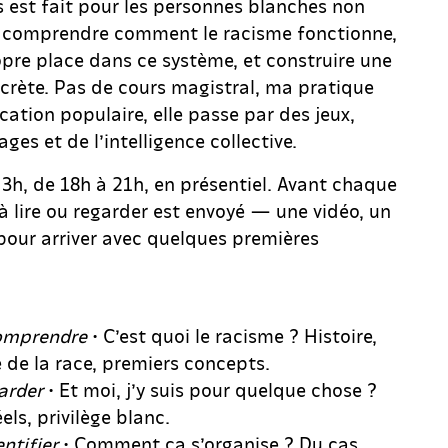
s est fait pour les personnes blanches non
t comprendre comment le racisme fonctionne,
opre place dans ce système, et construire une
ncrète. Pas de cours magistral, ma pratique
ucation populaire, elle passe par des jeux,
ges et de l’intelligence collective.
 3h, de 18h à 21h, en présentiel. Avant chaque
à lire ou regarder est envoyé — une vidéo, un
 pour arriver avec quelques premières
omprendre
• C’est quoi le racisme ? Histoire,
 de la race, premiers concepts.
arder
• Et moi, j’y suis pour quelque chose ?
els, privilège blanc.
entifier
• Comment ça s’organise ? Du cas