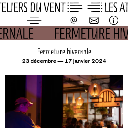
Skip
to
content
VERNALE
FERMETURE HI
événement
Fermeture hivernale
23 décembre — 17 janvier 2024