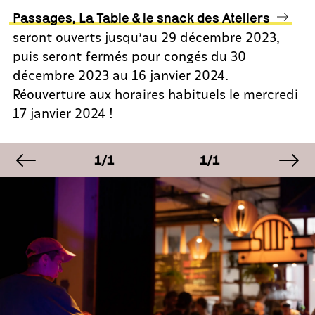
Passages, La Table & le snack des Ateliers
seront ouverts jusqu’au 29 décembre 2023,
puis seront fermés pour congés du 30
décembre 2023 au 16 janvier 2024.
Réouverture aux horaires habituels le mercredi
17 janvier 2024 !
image précédente
im
AGE
IMAGE
IMAGE
IM
1
1/1
1/1
1/
AGE
IMAGE
IMAGE
IM
1
1/1
1/1
1/