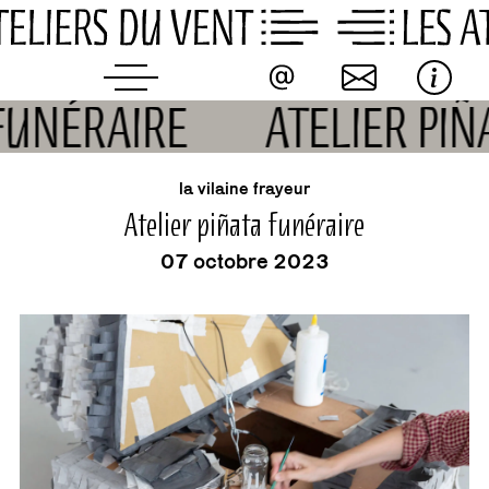
Skip
to
content
 FUNÉRAIRE
ATELIER PI
événement
la vilaine frayeur
Atelier piñata funéraire
07 octobre 2023