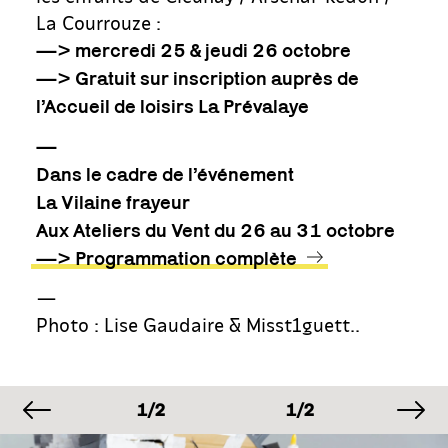
La Courrouze :
—> mercredi 25 & jeudi 26 octobre
—> Gratuit sur inscription auprès de
l’Accueil de loisirs La Prévalaye
—
Dans le cadre de l’événement
La Vilaine frayeur
Aux Ateliers du Vent du 26 au 31 octobre
—> Programmation complète
—
Photo : Lise Gaudaire & Misst1guett..
image précédente
im
AGE
IMAGE
IMAGE
IM
2
1/2
1/2
1/