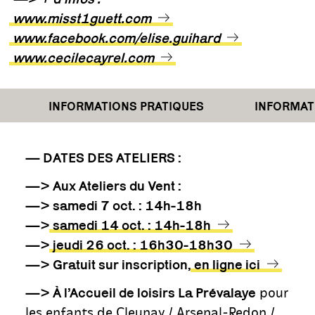
www.misst1guett.com
www.facebook.com/elise.guihard
www.cecilecayrel.com
INFORMATIONS PRATIQUES
INFORMATIO
— DATES DES ATELIERS :
—> Aux Ateliers du Vent :
—> samedi 7 oct. : 14h-18h
—>
samedi 14 oct. : 14h-18h
—>
jeudi 26 oct. : 16h30-18h30
—> Gratuit sur inscription,
en ligne ici
pour
—> À l’Accueil de loisirs La Prévalaye
les enfants de Cleunay / Arsenal-Redon /