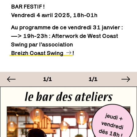
BAR FESTIF !
Vendredi 4 avril 2025, 18h-01h
Au programme de ce vendredi 31 janvier :
—> 19h-23h : Afterwork de West Coast
Swing par l’association
Breizh Coast Swing
!
image précédente
im
MAGE
IMAGE
IMAGE
I
/1
1/1
1/1
1
MAGE
IMAGE
IMAGE
I
/1
1/1
1/1
1