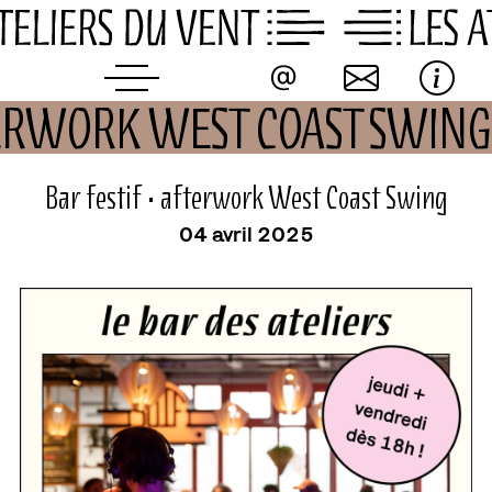
Skip
to
content
FTERWORK WEST COAST SWIN
événement
Bar festif • afterwork West Coast Swing
04 avril 2025