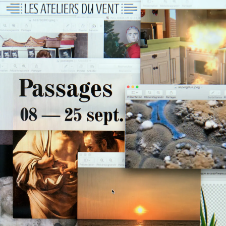
1/2
1/2
1/2