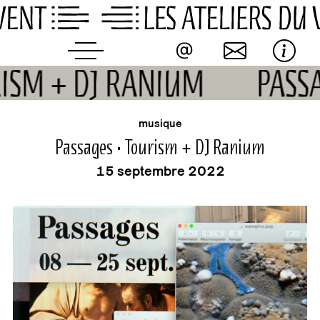
Skip
to
content
URISM + DJ RANIUM
PAS
buvette
événement
musique
Passages • Tourism + DJ Ranium
15 septembre 2022