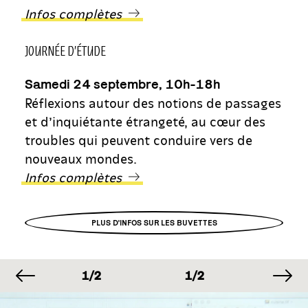
Infos complètes
JOURNÉE D’ÉTUDE
Samedi 24 septembre, 10h-18h
Réflexions autour des notions de passages
et d’inquiétante étrangeté, au cœur des
troubles qui peuvent conduire vers de
nouveaux mondes.
Infos complètes
PLUS D'INFOS SUR LES BUVETTES
image précédente
im
IMAGE
IMAGE
IMAG
1/2
1/2
1/2
IMAGE
IMAGE
IMAG