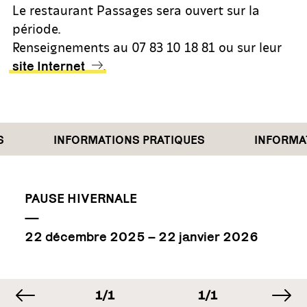
Le restaurant Passages sera ouvert sur la
période.
Renseignements au 07 83 10 18 81 ou sur leur
.
site Internet
INFORMATIONS PRATIQUES
INFORMAT
PAUSE HIVERNALE
—
22 décembre 2025 – 22 janvier 2026
image précédente
im
MAGE
IMAGE
IMAGE
I
/1
1/1
1/1
1