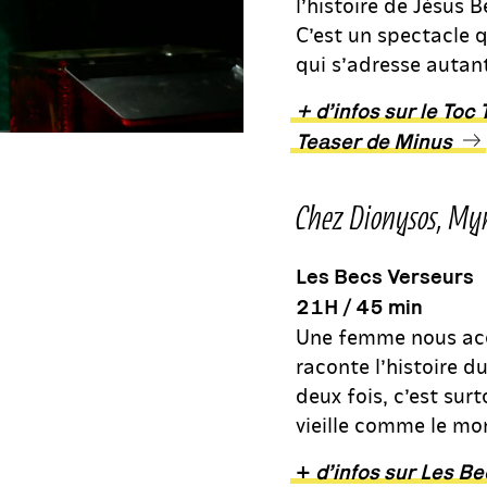
l’histoire de Jésus
C’est un spectacle q
qui s’adresse autan
+ d’infos sur le Toc
Teaser de Minus
Chez Dionysos
, My
Les Becs Verseurs
21H / 45 min
Une femme nous accu
raconte l’histoire du
deux fois, c’est sur
vieille comme le mo
+
d’infos sur Les B