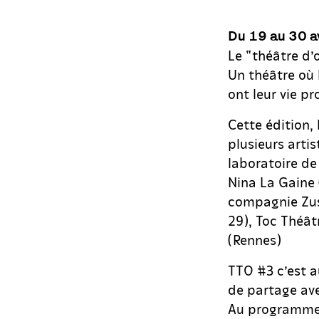
Du 19 au 30 a
Le “théâtre d’o
Un théâtre où 
ont leur vie pr
Cette édition,
plusieurs arti
laboratoire de
Nina La Gaine 
compagnie Zusv
29), Toc Théât
(Rennes)
TTO #3 c’est 
de partage ave
Au programme :