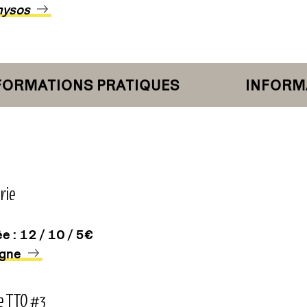
nysos
RMATIONS PRATIQUES
INFORMAT
rie
ée : 12 / 10 / 5€
igne
e TTO #3