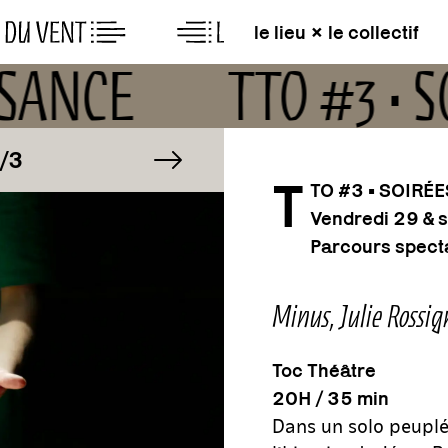
le lieu × le collectif
ISSANCE
TTO #3 •
AGE
IMAGE
image suivante
1/3
T
TO #3 • SOIRÉ
Vendredi 29 & 
AGE
IMAGE
1/3
Parcours specta
Minus
, Julie Rossig
Toc Théâtre
20H / 35 min
Dans un solo peuplé