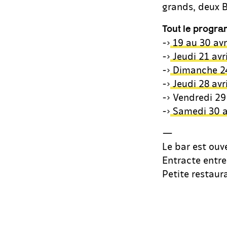
grands, deux B
Tout le progr
->
19 au 30 avr
->
Jeudi 21 avr
->
Dimanche 24 
->
Jeudi 28 avr
-> Vendredi 29
->
Samedi 30 av
—
Le bar est ouv
Entracte entre
Petite restaura