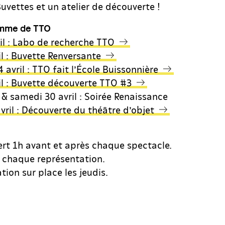
uvettes et un atelier de découverte !
amme de TTO
il : Labo de recherche TTO
il : Buvette Renversante
avril : TTO fait l’École Buissonnière
il : Buvette découverte TTO #3
 & samedi 30 avril : Soirée Renaissance
ril : Découverte du théâtre d’objet
ert 1h avant et après chaque spectacle.
 chaque représentation.
tion sur place les jeudis.