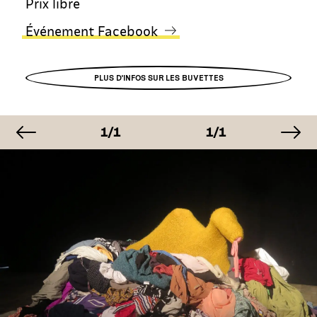
Prix libre
Événement Facebook
PLUS D'INFOS SUR LES BUVETTES
image précédente
im
MAGE
IMAGE
IMAGE
I
/1
1/1
1/1
1
MAGE
IMAGE
IMAGE
I
/1
1/1
1/1
1