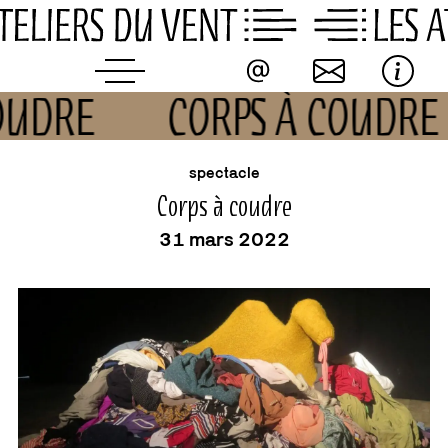
Skip
to
content
COUDRE
CORPS À COUDRE
buvette
événement
spectacle
Corps à coudre
31 mars 2022