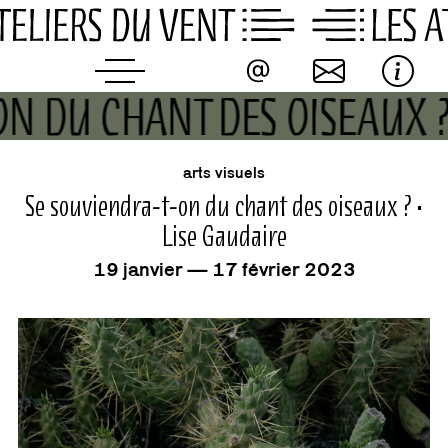
Skip
to
content
ON DU CHANT DES OISEAUX ?
événement
arts visuels
Se souviendra-t-on du chant des oiseaux ? •
Lise Gaudaire
19 janvier — 17 février 2023