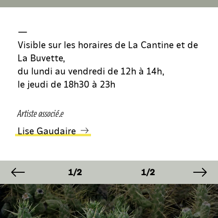
—
Visible sur les horaires de La Cantine et de
La Buvette,
du lundi au vendredi de 12h à 14h,
le jeudi de 18h30 à 23h
Artiste associé.e
Lise Gaudaire
image précédente
im
AGE
IMAGE
IMAGE
IM
2
1/2
1/2
1/
AGE
IMAGE
IMAGE
IM
2
1/2
1/2
1/