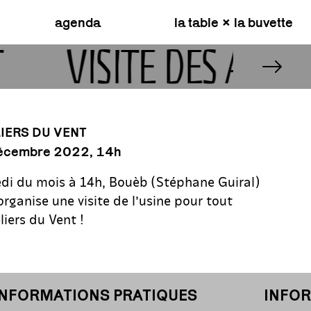
agenda
la table × la buvette
T
VISITE DES ATEL
LIERS DU VENT
décembre
2022
, 14h
di du mois à 14h, Bouèb (Stéphane Guiral)
rganise une visite de l’usine pour tout
iers du Vent !
NFORMATIONS PRATIQUES
INFORM