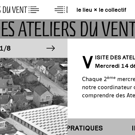
le lieu × le collectif
DES ATELIERS DU VEN
MAGE
image suivante
IMAGE
/8
1/8
V
ISITE DES ATE
Mercredi 14 
MAGE
IMAGE
/8
1/8
ème
Chaque 2
mercre
notre coordinateur o
comprendre des Atel
INFORMATIONS PRATIQUES
I