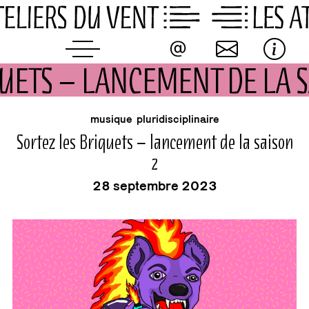
Skip
to
content
QUETS – LANCEMENT DE LA 
buvette
événement
musique
pluridisciplinaire
Sortez les Briquets – lancement de la saison
2
28 septembre 2023