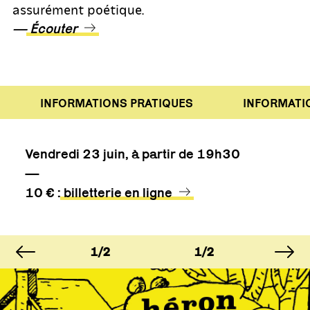
assurément poétique.
—
Écouter
INFORMATIONS PRATIQUES
INFORMATION
Vendredi 23 juin, à partir de 19h30
—
10 € :
billetterie en ligne
image précédente
im
AGE
IMAGE
IMAGE
IM
2
1/2
1/2
1/
AGE
IMAGE
IMAGE
IM
2
1/2
1/2
1/