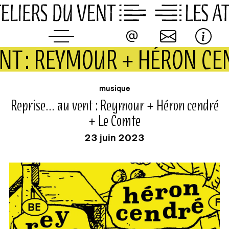
Skip
to
content
ENT : REYMOUR + HÉRON CE
événement
musique
Reprise… au vent : Reymour + Héron cendré
+ Le Comte
23 juin 2023