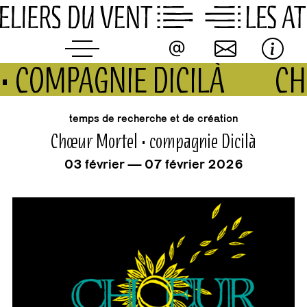
Skip
to
content
• COMPAGNIE DICILÀ
CH
événement
temps de recherche et de création
Chœur Mortel • compagnie Dicilà
03 février — 07 février 2026