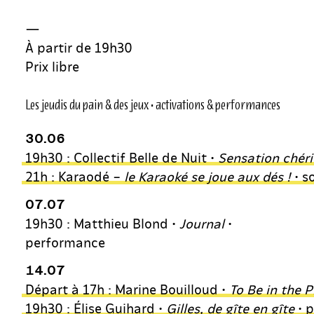
—
À partir de 19h30
Prix libre
Les jeudis du pain & des jeux • activations & performances
30.06
19h30 : Collectif Belle de Nuit •
Sensation chéri
21h : Karaodé –
le Karaoké se joue aux dés !
• s
07.07
19h30 : Matthieu Blond •
Journal
•
performance
14.07
Départ à 17h : Marine Bouilloud •
To Be in the P
19h30 : Élise Guihard •
Gilles, de gîte en gîte
• 