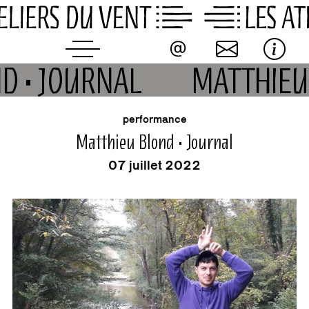
Skip
to
content
ND • JOURNAL
MATTHIEU
buvette
événement
performance
Matthieu Blond • Journal
07 juillet 2022