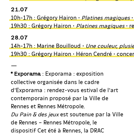
21.07
10h-17h : Grégory Hairon •
Platines magiques
•
19h30 : Grégory Hairon •
Platines magiques
• r
28.07
14h-17h : Marine Bouilloud •
Une couleur, plusi
19h30 : Grégory Hairon • Héron Cendré • conce
—
: Exporama : exposition
* Exporama
collective organisée dans le cadre
d’Exporama : rendez-vous estival de l’art
contemporain proposé par la Ville de
Rennes et Rennes Métropole.
Du Pain & des jeux
est soutenue par la Ville
de Rennes – Rennes Métropole, le
dispositif Cet été à Rennes, la DRAC