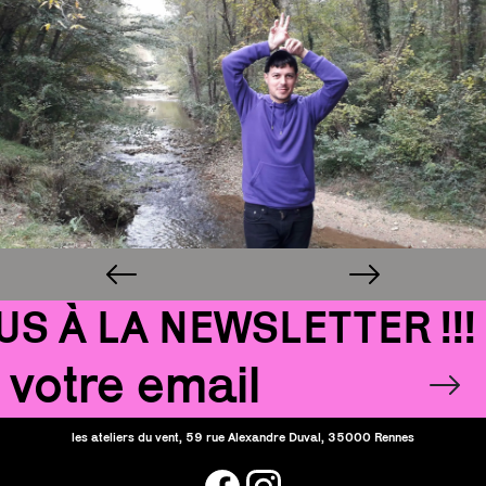
1/2
1/2
1/2
À LA NEWSLETTER !!!
Email
OK
les ateliers du vent, 59 rue Alexandre Duval, 35000 Rennes
facebook
instagram