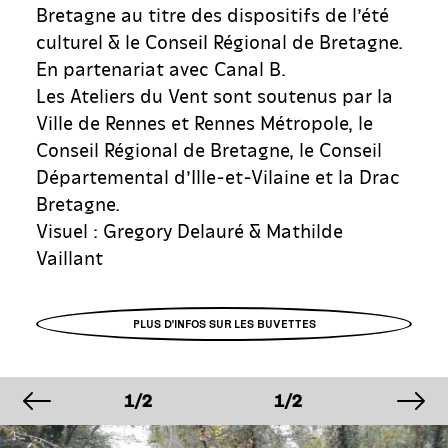
Bretagne au titre des dispositifs de l’été
culturel & le Conseil Régional de Bretagne.
En partenariat avec Canal B.
Les Ateliers du Vent sont soutenus par la
Ville de Rennes et Rennes Métropole, le
Conseil Régional de Bretagne, le Conseil
Départemental d’Ille-et-Vilaine et la Drac
Bretagne.
Visuel : Gregory Delauré & Mathilde
Vaillant
PLUS D'INFOS SUR LES BUVETTES
image précédente
im
GE
IMAGE
IMAGE
IMA
1/2
1/2
1/2
GE
IMAGE
IMAGE
IMA