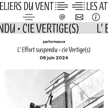
Skip
to
content
NDU • CIE VERTIGE(S)
L’
buvette
événement
performance
L’ Effort suspendu • cie Vertige(s)
06 juin 2024