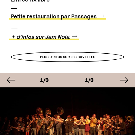
—
Petite restauration par Passages
—
+ d’infos sur Jam Nola
PLUS D'INFOS SUR LES BUVETTES
image précédente
im
AGE
IMAGE
IMAGE
IM
3
1/3
1/3
1/
AGE
IMAGE
IMAGE
IM
3
1/3
1/3
1/