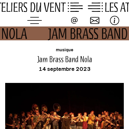
Skip
to
content
D NOLA
JAM BRASS BAN
buvette
événement
musique
Jam Brass Band Nola
14 septembre 2023