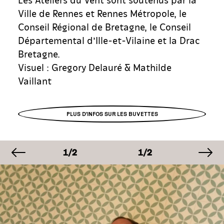
Ville de Rennes et Rennes Métropole, le
Conseil Régional de Bretagne, le Conseil
Départemental d’Ille-et-Vilaine et la Drac
Bretagne.
Visuel : Gregory Delauré & Mathilde
Vaillant
PLUS D'INFOS SUR LES BUVETTES
image précédente
im
IMAGE
IMAGE
IMAG
1/2
1/2
1/2
IMAGE
IMAGE
IMAG
1/2
1/2
1/2