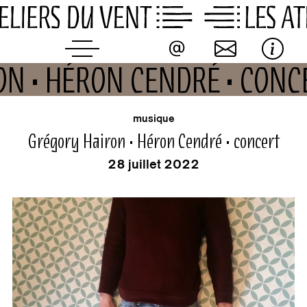
Skip
to
content
ON • HÉRON CENDRÉ • CON
buvette
événement
musique
Grégory Hairon • Héron Cendré • concert
28 juillet 2022