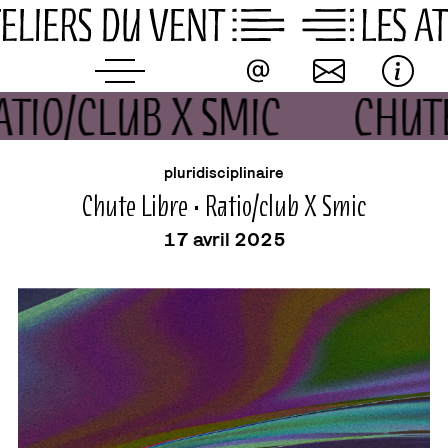
Skip
to
content
RATIO/CLUB X SMIC
CHUT
buvette
événement
pluridisciplinaire
Chute Libre • Ratio/club X Smic
17 avril 2025