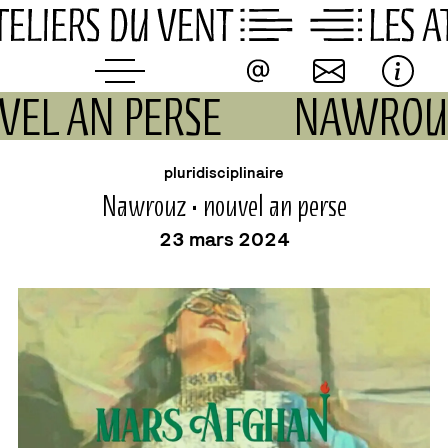
Skip
to
content
VEL AN PERSE
NAWROUZ
événement
pluridisciplinaire
Nawrouz • nouvel an perse
23 mars 2024