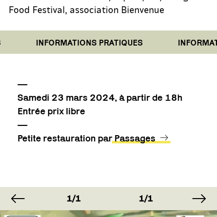
Food Festival, association Bienvenue
INFORMATIONS PRATIQUES
INFORMATIO
—
Samedi 23 mars 2024, à partir de 18h
Entrée prix libre
—
Petite restauration par
Passages
image précédente
im
AGE
IMAGE
IMAGE
IM
1
1/1
1/1
1/