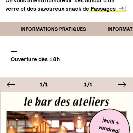
On vous attend nombreux·ses autour d’un
!
verre et des savoureux snack de
Passages
INFORMATIONS PRATIQUES
INFORMATI
—
Ouverture dès 18h
image précédente
im
AGE
IMAGE
IMAGE
IM
1
1/1
1/1
1/
AGE
IMAGE
IMAGE
IM
1
1/1
1/1
1/