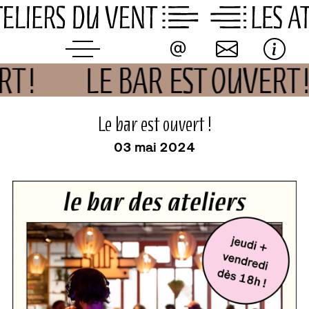
Skip
to
content
RT !
LE BAR EST OUVERT 
événement
Le bar est ouvert !
03 mai 2024