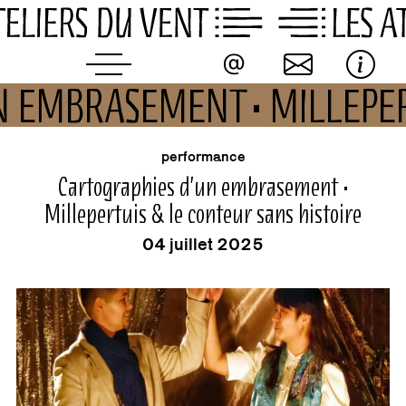
Skip
to
content
N EMBRASEMENT • MILLEPER
buvette
événement
performance
Cartographies d’un embrasement •
Millepertuis & le conteur sans histoire
04 juillet 2025