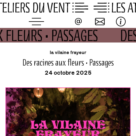
Skip
to
content
X FLEURS • PASSAGES
DE
événement
la vilaine frayeur
Des racines aux fleurs • Passages
24 octobre 2025