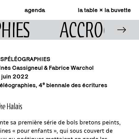
agenda
la table × la buvette
PHIES
ACCROCHAG
SPÉLÉOGRAPHIES
 Inès Cassigneul & Fabrice Warchol
 juin 2022
e
éléographies, 4
biennale des écritures
he Halais
nte sa première série de bols bretons peints,
nes « pour enfants », qui sous couvert de
eux ou poétiques mettaient en garde les