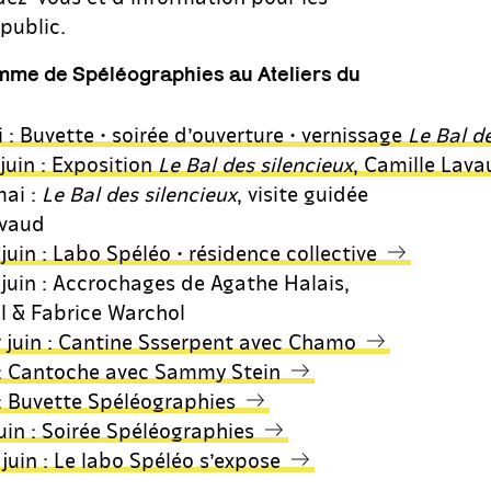
 public.
mme de Spéléographies au Ateliers du
 : Buvette • soirée d’ouverture • vernissage
Le Bal d
juin : Exposition
Le Bal des silencieux
, Camille Lava
mai :
Le Bal des silencieux
, visite guidée
avaud
juin : Labo Spéléo • résidence collective
 juin : Accrochages de Agathe Halais,
l & Fabrice Warchol
r juin : Cantine Ssserpent avec Chamo
n : Cantoche avec Sammy Stein
n : Buvette Spéléographies
juin : Soirée Spéléographies
juin : Le labo Spéléo s’expose