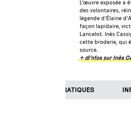
L’œuvre exposée a é
des volontaires, réi
légende d’Élaine d’A
façon lapidaire, vic
Lancelot. Inès Cassi
cette broderie, qui é
source.
+ di’nfos sur Inès C
INFORMATIONS PRATIQUES
INFO