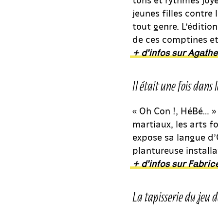
jeunes filles contre 
tout genre. L’édition
de ces comptines e
+ d’infos sur Agathe
Il était une fois dans
« Oh Con !, HéBé… » 
martiaux, les arts f
expose sa langue d’
plantureuse installa
+ d’infos sur Fabri
La tapisserie du jeu de