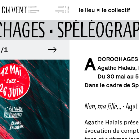
le lieu × le collectif
CHAGES • SPÉLÉOGRA
AGE
image suivante
IMAGE
1
1/1
A
CCROCHAGES 
Agathe Halais,
AGE
IMAGE
1
1/1
Du 30 mai au 5
Dans le cadre de Sp
Non, ma fille…
• Agat
Agathe Halais prése
évocation de compti
tons et rythmes joy