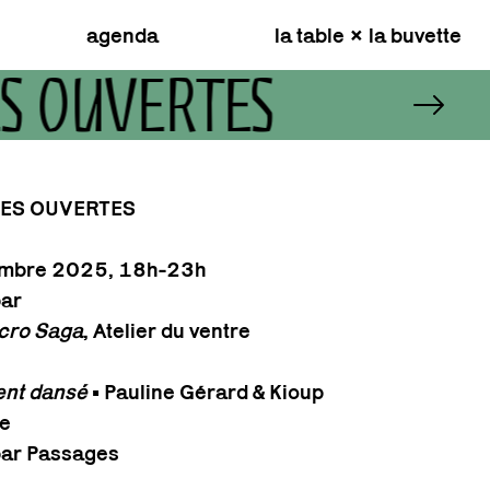
agenda
la table × la buvette
ES OUVERTES
POR
TES OUVERTES
embre 2025, 18h-23h
bar
cro Saga
, Atelier du ventre
nt dansé
• Pauline Gérard & Kioup
re
 par Passages