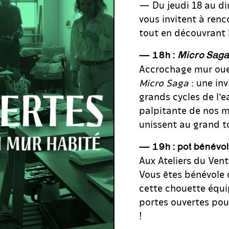
— Du jeudi 18 au di
vous invitent à renc
tout en découvrant 
— 18h :
Micro Saga
Accrochage mur oues
Micro Saga
: une inv
grands cycles de l’e
palpitante de nos m
unissent au grand t
— 19h : pot bénévo
Aux Ateliers du Vent
Vous êtes bénévole 
cette chouette équi
portes ouvertes pour
!