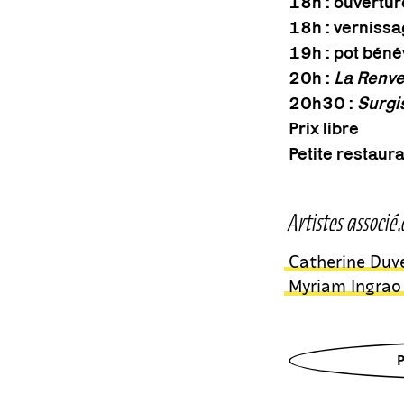
18h : ouvertur
18h : verniss
19h : pot béné
20h :
La Renv
20h30 :
Surgi
Prix libre
Petite restaur
Artistes associé.
Catherine Duv
Myriam Ingrao