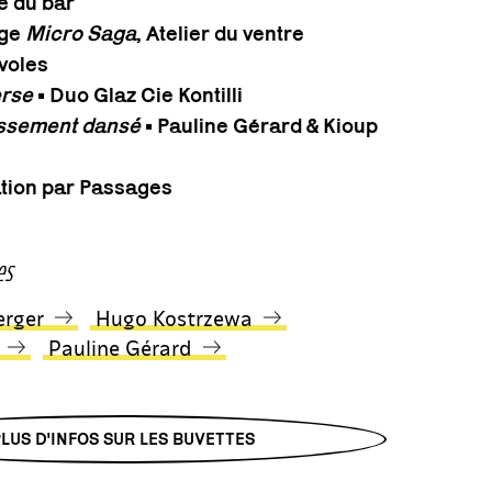
e du bar
age
Micro Saga
, Atelier du ventre
voles
erse
• Duo Glaz Cie Kontilli
ssement dansé
• Pauline Gérard & Kioup
ation par Passages
es
erger
Hugo Kostrzewa
P‌auline Gérard
PLUS D'INFOS SUR LES BUVETTES