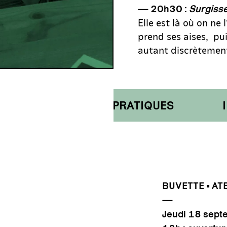
— 20h30 :
Surgiss
Elle est là où on ne l
prend ses aises, pu
autant discrètement
INFORMATIONS PRATIQUES
INF
BUVETTE • AT
—
Jeudi 18 sep