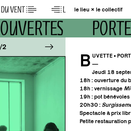
le lieu × le collectif
S OUVERTES
PORT
GE
IMAGE
image suivante
1/2
B
UVETTE • POR
—
GE
IMAGE
1/2
Jeudi 18 sept
18h : ouverture du 
18h : vernissage
Mi
19h : pot bénévoles
20h30 :
Surgisseme
Spectacle à prix lib
Petite restauration