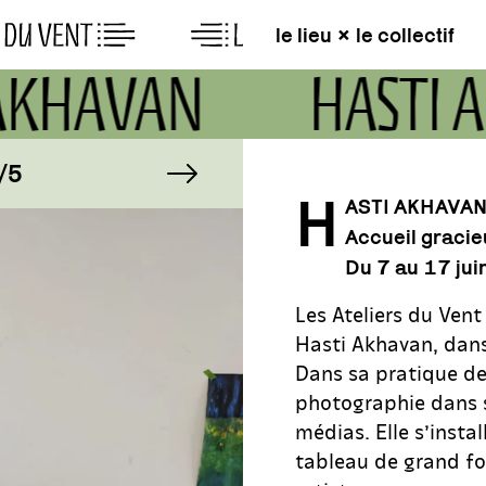
le lieu × le collectif
 AKHAVAN
HASTI
AGE
image suivante
IMAGE
5
1/5
H
ASTI AKHAVA
Accueil gracie
AGE
IMAGE
5
1/5
Du 7 au 17 jui
Les Ateliers du Vent
Hasti Akhavan, dans
Dans sa pratique de 
photographie dans so
médias. Elle s’instal
tableau de grand fo