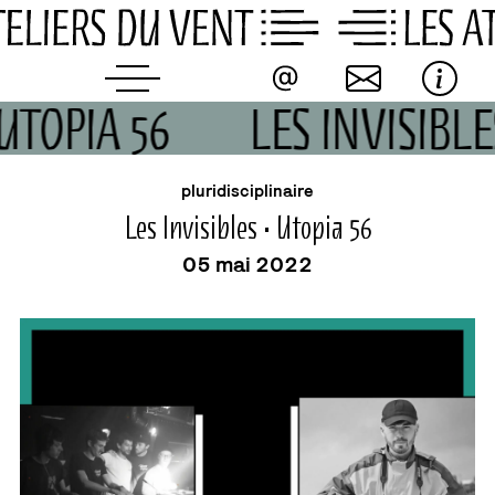
Skip
to
content
 UTOPIA 56
LES INVISIBLE
buvette
événement
pluridisciplinaire
Les Invisibles • Utopia 56
05 mai 2022