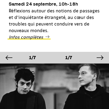
Samedi 24 septembre, 10h-18h
Réflexions autour des notions de passages
et d’inquiétante étrangeté, au cœur des
troubles qui peuvent conduire vers de
nouveaux mondes.
Infos complètes
image précédente
im
E
IMAGE
IMAGE
IMAG
1/7
1/7
1/7
E
IMAGE
IMAGE
IMAG
1/7
1/7
1/7