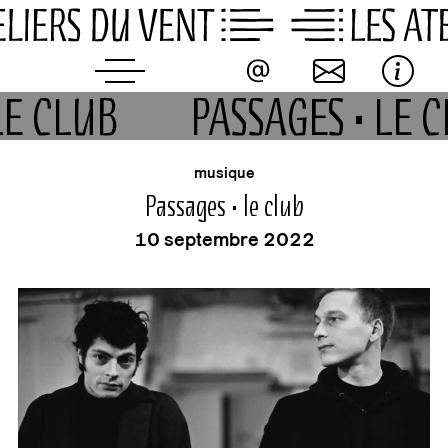
Skip
to
content
 LE CLUB
PASSAGES • LE
événement
musique
Passages • le club
10 septembre 2022