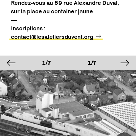
Rendez-vous au 59 rue Alexandre Duval,
sur la place au container jaune
—
Inscriptions :
contact@lesateliersduvent.org
image précédente
im
MAGE
IMAGE
IMAGE
I
/7
1/7
1/7
1
MAGE
IMAGE
IMAGE
I
/7
1/7
1/7
1