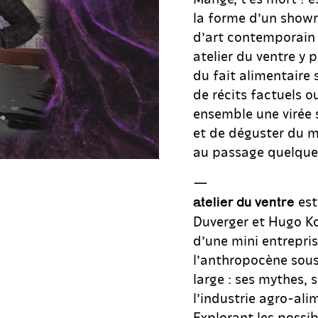
la forme d’un showr
d’art contemporain e
atelier du ventre y 
du fait alimentaire
de récits factuels ou
ensemble une virée su
et de déguster du mo
au passage quelques
—
est
atelier du ventre
Duverger et Hugo Ko
d’une mini entrepri
l’anthropocène sous
large : ses mythes, 
l’industrie agro-ali
Explorant les possibl