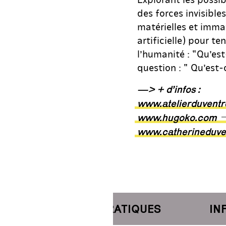
des forces invisibl
matérielles et immaté
artificielle) pour te
l’humanité : “Qu’es
question : “ Qu’est
—> + d’infos :
www.atelierduvent
www.hugoko.com
www.catherineduve
INFORMATIONS PRATIQUES
INFOR