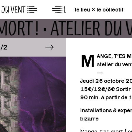
le lieu × le collectif
 MORT ! • ATELIER D
GE
IMAGE
image suivante
1/2
M
ANGE, T’ES 
atelier du ven
GE
IMAGE
1/2
—
Jeudi 26 octobre
2
15€/12€/6€ Sortir 
90 min. à partir de 
Installations & expé
bizarre
Mange, t’es mort ! e