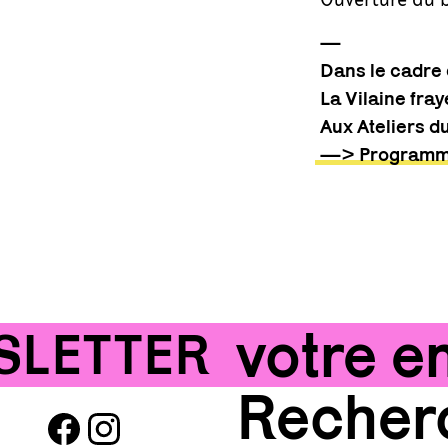
—
Dans le cadre
La Vilaine fra
Aux Ateliers d
—> Programma
TTER !!!
ABON
facebook
instagram