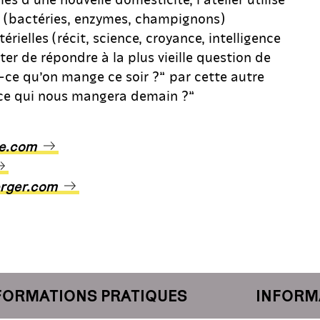
es (bactéries, enzymes, champignons)
rielles (récit, science, croyance, intelligence
nter de répondre à la plus vieille question de
t-ce qu’on mange ce soir ?” par cette autre
-ce qui nous mangera demain ?”
re.com
rger.com
MATIONS PRATIQUES
INFORMATI