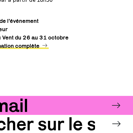
 de l’événement
yeur
u Vent du 26 au 31 octobre
tion complète
NEZ-VOUS À LA N
Email
OK
OK