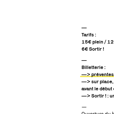
—
Tarifs :
15€ plein / 12
6€ Sortir !
—
Billetterie :
—> prévente
—> sur place, 
avant le début
—> Sortir ! :
u
—
Ouverture du b