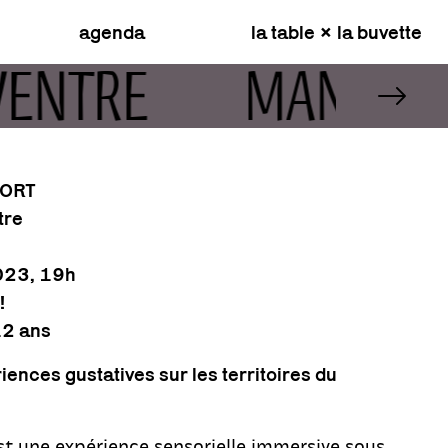
agenda
la table × la buvette
U VENTRE
MANGE, T
MORT
tre
023
, 19h
!
12 ans
riences gustatives sur les territoires du
st une expérience sensorielle immersive sous