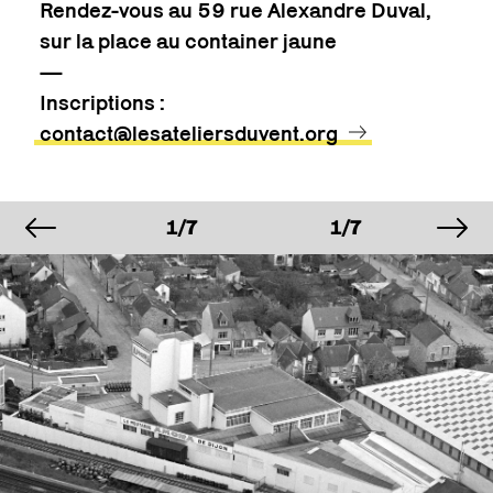
Rendez-vous au 59 rue Alexandre Duval,
sur la place au container jaune
—
Inscriptions :
contact@lesateliersduvent.org
image précédente
im
IMAGE
IMAGE
IMAGE
1/7
1/7
1/7
IMAGE
IMAGE
IMAGE
1/7
1/7
1/7