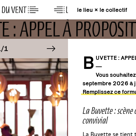
le lieu × le collectif
E : APPEL À PROPOSI
MAGE
image suivante
IMAGE
/1
1/1
B
UVETTE : APPE
—
MAGE
IMAGE
/1
1/1
Vous souhaitez
septembre 2026 à j
Remplissez ce formu
La Buvette : scène 
convivial
La Buvette se tient t