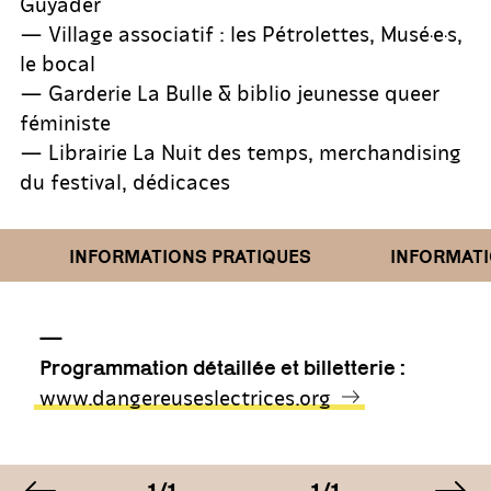
Guyader
— Village associatif : les Pétrolettes, Musé·e·s,
le bocal
— Garderie La Bulle & biblio jeunesse queer
féministe
— Librairie La Nuit des temps, merchandising
du festival, dédicaces
INFORMATIONS PRATIQUES
INFORMATIO
—
Programmation détaillée et billetterie :
www.dangereuseslectrices.org
image précédente
im
AGE
IMAGE
IMAGE
IM