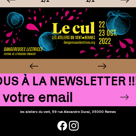
1
1/1
1/1
1/
AGE
IMAGE
IMAGE
IM
1
1/1
1/1
1/
S À LA NEWSLETTER !!!
Email
OK
les ateliers du vent, 59 rue Alexandre Duval, 35000 Rennes
facebook
instagram