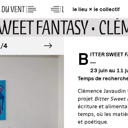
le lieu × le collectif
SWEET FANTASY • CL
MAGE
image suivante
IMAGE
4
1/4
B
ITTER SWEET 
—
MAGE
IMAGE
4
1/4
23 juin au 11 j
Temps de recherche 
Clémence Javaudin t
projet
Bitter Sweet
écriture et alimenta
temps, où les matiè
et poétique.