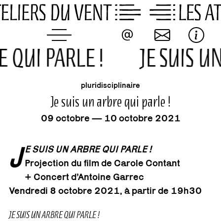
Skip
to
content
E QUI PARLE !
JE SUIS U
événement
pluridisciplinaire
Je suis un arbre qui parle !
09 octobre — 10 octobre 2021
J
E SUIS UN ARBRE QUI PARLE !
Projection du film de Carole Contant
+
Concert d’Antoine Garrec
Vendredi 8 octobre 2021, à partir de 19h30
JE SUIS UN ARBRE QUI PARLE !