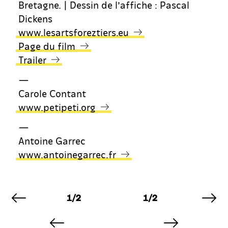
Bretagne. | Dessin de l’affiche : Pascal
Dickens
www.lesartsforeztiers.eu
Page du film
Trailer
—
Carole Contant
www.petipeti.org
—
Antoine Garrec
www.antoinegarrec.fr
image précédente
im
AGE
IMAGE
IMAGE
IM
2
1/2
1/2
1/
AGE
IMAGE
IMAGE
IM
2
1/2
1/2
1/