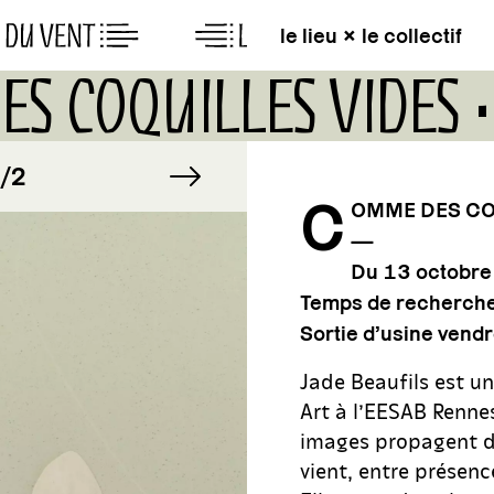
le lieu × le collectif
S COQUILLES VIDES 
AGE
image suivante
IMAGE
2
1/2
C
OMME DES COQ
—
AGE
IMAGE
2
1/2
Du 13 octobre
Temps de recherche 
Sortie d’usine ven
Jade Beaufils est u
Art à l’EESAB Rennes
images propagent de
vient, entre présen