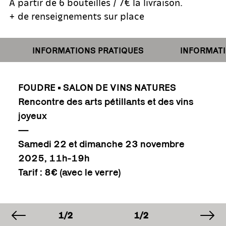
À partir de 6 bouteilles / 7€ la livraison.
+ de renseignements sur place
INFORMATIONS PRATIQUES
INFORMATIO
FOUDRE • SALON DE VINS NATURES
Rencontre des arts pétillants et des vins
joyeux
—
Samedi 22 et dimanche 23 novembre
2025, 11h-19h
Tarif : 8€ (avec le verre)
image précédente
im
E
IMAGE
IMAGE
IMAG
1/2
1/2
1/2