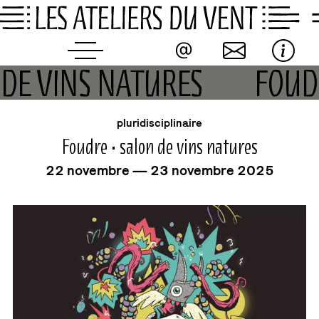
Skip
to
content
 DE VINS NATURES
FOUD
événement
pluridisciplinaire
Foudre • salon de vins natures
22 novembre — 23 novembre 2025