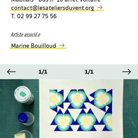
contact@lesateliersduvent.org
T. 02 99 27 75 56
Artiste associé.e
Marine Bouilloud
image précédente
im
GE
IMAGE
IMAGE
IMA
1/1
1/1
1/1
GE
IMAGE
IMAGE
IMA
1/1
1/1
1/1