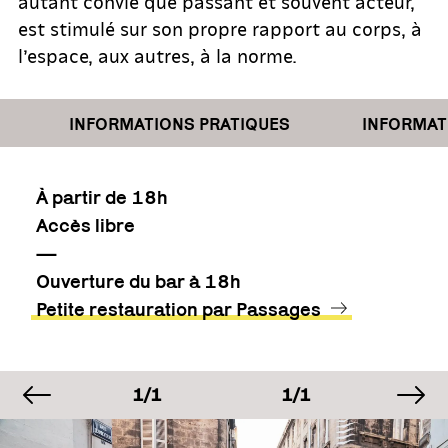
autant convié que passant et souvent acteur,
est stimulé sur son propre rapport au corps, à
l’espace, aux autres, à la norme.
INFORMATIONS PRATIQUES
INFORMATIO
À partir de 18h
Accès libre
—
Ouverture du bar à 18h
Petite restauration par Passages
image précédente
im
AGE
IMAGE
IMAGE
IM
1
1/1
1/1
1/
AGE
IMAGE
IMAGE
IM
1
1/1
1/1
1/