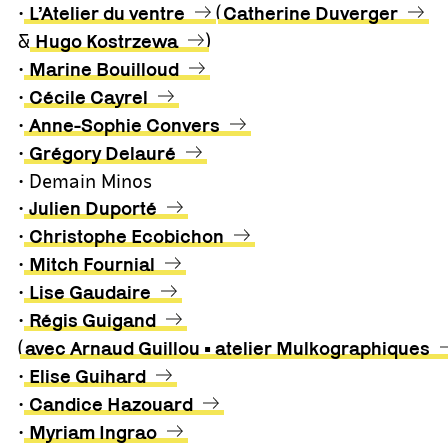
•
(
L’Atelier du ventre
Catherine Duverger
&
)
Hugo Kostrzewa
•
Marine Bouilloud
•
Cécile Cayrel
•
Anne-Sophie Convers
•
Grégory Delauré
• Demain Minos
•
Julien Duporté
•
Christophe Ecobichon
•
Mitch Fournial
•
Lise Gaudaire
•
Régis Guigand
(
avec Arnaud Guillou • atelier Mulkographiques
•
Elise Guihard
•
Candice Hazouard
•
Myriam Ingrao