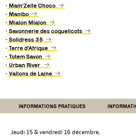
•
Mam’Zelle Choco
•
Manibo
•
Mialon Mialon
•
Savonnerie des coquelicots
•
Solidress 35
•
Terre d’Afrique
•
Totem Savon
•
Urban River
•
Vallons de Laine
INFORMATIONS PRATIQUES
INFORMATIO
Jeudi 15 & vendredi 16 décembre,