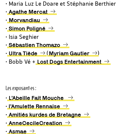
• Maria Luz Le Doare et Stéphanie Berthier
•
Agathe Mercat
•
Morvandiau
•
Simon Poligné
• Isia Seghier
•
Sébastien Thomazo
•
(
)
Ultra Tiède
Myriam Gautier
• Bobb Vé +
Lost Dogs Entertainment
Les exposant·es :
•
L’Abeille Fait Mouche
•
l’Amulette Rennaise
•
Amitiés kurdes de Bretagne
•
AnneCecileCreation
•
Asmae