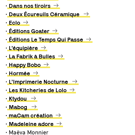
•
Dans nos tiroirs
•
Deux Écureuils Céramique
•
Eclo
•
Éditions Goater
•
Éditions Le Temps Qui Passe
•
L’équipière
•
La Fabrik à Bulles
•
Happy Bobo
•
Hormée
•
L’Imprimerie Nocturne
•
Les Kitcheries de Lolo
•
Ktydou
•
Mabog
•
maCam création
•
Madeleine adore
• Maëva Monnier