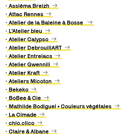
•
Assléma Breizh
•
Attac Rennes
•
Atelier de la Baleine à Bosse
•
L’Atelier bleu
•
Atelier Calypso
•
Atelier DebrouillART
•
Atelier Entrelacs
•
Atelier Gwennili
•
Atelier Kraft
•
Ateliers Micoton
•
Bekeko
•
BoBee & Cie
•
Mathilde Bodiguel • Couleurs végétales
•
La Cimade
•
chlo.clico
•
Claire & Albane