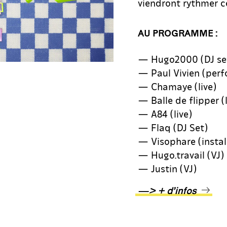
viendront rythmer ce
AU PROGRAMME :
— Hugo2000 (DJ se
— Paul Vivien (per
— Chamaye (live)
— Balle de flipper (l
— A84 (live)
— Flaq (DJ Set)
— Visophare (install
— Hugo.travail (VJ)
— Justin (VJ)
—> + d’infos