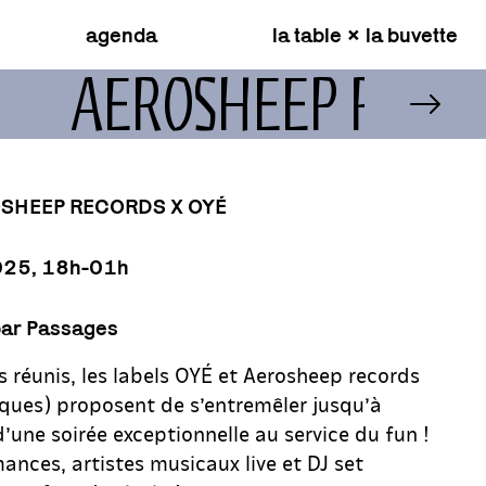
agenda
la table × la buvette
AEROSHEEP RECO
OSHEEP RECORDS X OYÉ
2025, 18h-01h
 par Passages
s réunis, les labels OYÉ et Aerosheep records
iques) proposent de s’entremêler jusqu’à
’une soirée exceptionnelle au service du fun !
mances, artistes musicaux live et DJ set