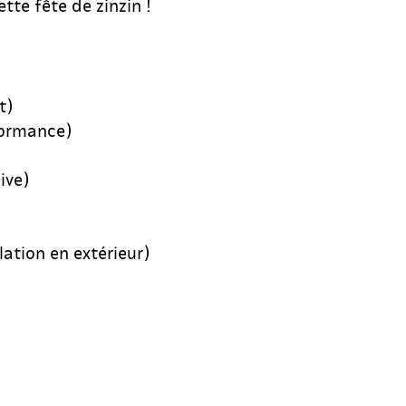
tte fête de zinzin !
t)
formance)
ive)
ation en extérieur)