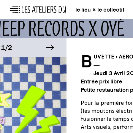
le lieu × le collectif
HEEP RECORDS X OYÉ
MAGE
image suivante
IMAGE
/2
1/2
B
UVETTE • AER
—
MAGE
IMAGE
/2
1/2
Jeudi 3 Avril 
Entrée prix libre
Petite restauration
Pour la première foi
(les moutons électr
fusionner le temps d
Arts visuels, perfor