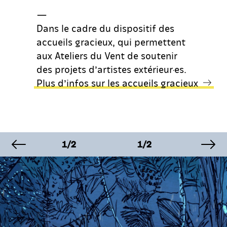
—
Dans le cadre du dispositif des
accueils gracieux, qui permettent
aux Ateliers du Vent de soutenir
des projets d’artistes extérieur·es.
Plus d’infos sur les accueils gracieux
image précédente
im
GE
IMAGE
IMAGE
IMA
1/2
1/2
1/2
GE
IMAGE
IMAGE
IMA
1/2
1/2
1/2